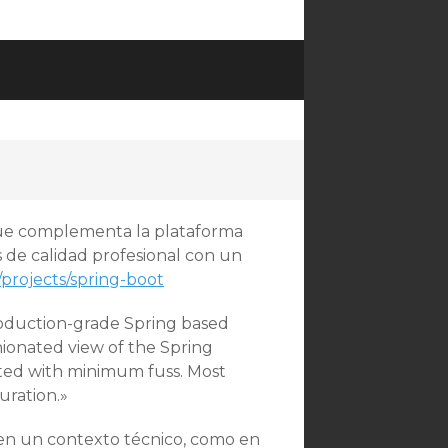
 que complementa la plataforma
s de calidad profesional con un
o/projects/spring-boot
roduction-grade Spring based
nionated view of the Spring
arted with minimum fuss. Most
uration.»
o en un contexto técnico, como en