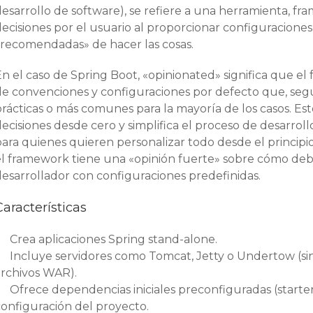
desarrollo de software), se refiere a una herramienta, f
decisiones por el usuario al proporcionar configuracion
«recomendadas» de hacer las cosas.
En el caso de Spring Boot, «opinionated» significa que e
de convenciones y configuraciones por defecto que, segú
prácticas o más comunes para la mayoría de los casos. Es
ecisiones desde cero y simplifica el proceso de desarrol
para quienes quieren personalizar todo desde el princip
el framework tiene una «opinión fuerte» sobre cómo debe
desarrollador con configuraciones predefinidas.
Características
Crea aplicaciones Spring stand-alone.
Incluye servidores como Tomcat, Jetty o Undertow (si
archivos WAR).
Ofrece dependencias iniciales preconfiguradas (starters
configuración del proyecto.