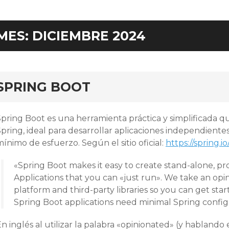
MES:
DICIEMBRE 2024
ar
SPRING BOOT
Spring Boot es una herramienta práctica y simplificada
pring, ideal para desarrollar aplicaciones independiente
ínimo de esfuerzo. Según el sitio oficial:
https://spring.i
«Spring Boot makes it easy to create stand-alone, p
Applications that you can «just run». We take an opi
platform and third-party libraries so you can get st
Spring Boot applications need minimal Spring config
n inglés al utilizar la palabra «opinionated» (y habland