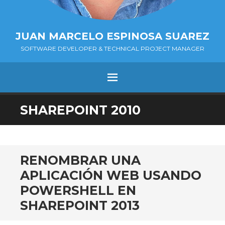
JUAN MARCELO ESPINOSA SUAREZ
SOFTWARE DEVELOPER & TECHNICAL PROJECT MANAGER
MENÚ
SALTAR
SHAREPOINT 2010
AL
CONTENIDO.
RENOMBRAR UNA
APLICACIÓN WEB USANDO
POWERSHELL EN
SHAREPOINT 2013