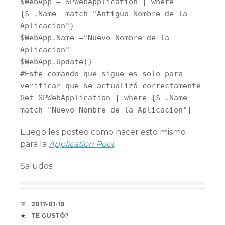
$WebApp = SPWebApplication | where
{$_.Name -match "Antiguo Nombre de la
Aplicacion"}
$WebApp.Name ="Nuevo Nombre de la
Aplicacion"
$WebApp.Update()
#Este comando que sigue es solo para
verificar que se actualizó correctamente
Get-SPWebApplication | where {$_.Name -
match "Nuevo Nombre de la Aplicacion"}
Luego les posteo como hacer esto mismo
para la
Application Pool
.
Saludos.
FECHA
2017-01-19
COFFEE
TE GUSTÓ?