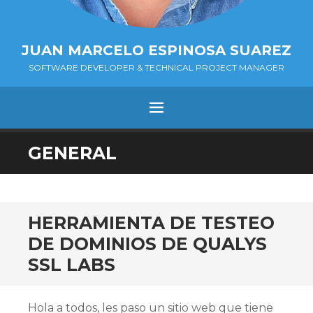
JUAN MARCELO ESPINOSA SUAREZ
SOFTWARE DEVELOPER & TECHNICAL PROJECT MANAGER
MENÚ
SALTAR
GENERAL
AL
CONTENIDO.
HERRAMIENTA DE TESTEO
DE DOMINIOS DE QUALYS
SSL LABS
Hola a todos, les paso un sitio web que tiene