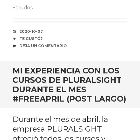
Saludos.
FECHA
2020-10-07
COFFEE
TE GUSTÓ?
COMENTARIOS
DEJA UN COMENTARIO
MI EXPERIENCIA CON LOS
CURSOS DE PLURALSIGHT
DURANTE EL MES
#FREEAPRIL (POST LARGO)
Durante el mes de abril, la
empresa PLURALSIGHT
ofreció todos los cursos y