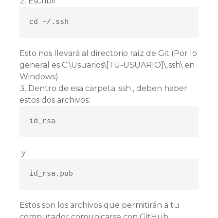
Escribir
cd ~/.ssh
Esto nos llevará al directorio raíz de Git (Por lo
general es C:\Usuarios\[TU-USUARIO]\.ssh\ en
Windows)
Dentro de esa carpeta .ssh , deben haber
estos dos archivos:
id_rsa
y
id_rsa.pub
Estos son los archivos que permitirán a tu
computador comunicarse con GitHub,