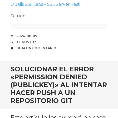
Qualis SSL Labs – SSL Server Test
Saludos.
FECHA
2024-08-09
COFFEE
TE GUSTÓ?
COMENTARIOS
DEJA UN COMENTARIO
SOLUCIONAR EL ERROR
«PERMISSION DENIED
(PUBLICKEY)» AL INTENTAR
HACER PUSH A UN
REPOSITORIO GIT
Este artículo les ayudará en caso