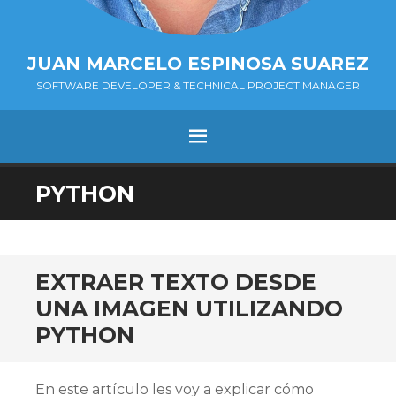
JUAN MARCELO ESPINOSA SUAREZ
SOFTWARE DEVELOPER & TECHNICAL PROJECT MANAGER
MENÚ
SALTAR
PYTHON
AL
CONTENIDO.
EXTRAER TEXTO DESDE
UNA IMAGEN UTILIZANDO
PYTHON
En este artículo les voy a explicar cómo