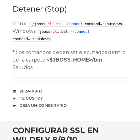
Detener (Stop)
Linux:
.
/
jboss
-cli
.
sh
--
connect
command
=
:
shutdown
Windows:
jboss
-cli
.
bat
--
connect
command
=
:
shutdown
* Los comandos deben ser ejecutados dentro
de la carpeta
<$JBOSS_HOME>/bin
Saludos!
FECHA
2024-09-13
COFFEE
TE GUSTÓ?
COMENTARIOS
DEJA UN COMENTARIO
CONFIGURAR SSL EN
WILDFLY 8/9/10