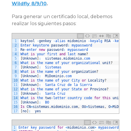
Wildfly 8/9/10
.
Para generar un certificado local, debemos
realizar los siguientes pasos:
1
keytool
-
genkey
-
alias 
midominio
-
keyalg 
RSA
-
keystore
2
Enter 
keystore 
password
:
mypassword
3
Re
-
enter 
new
password
:
mypassword
4
What 
is
your 
first 
and
last 
name
?
5
[
Unknown
]
:
sistemas
.
midominio
.
com
6
What 
is
the 
name 
of 
your 
organizational 
unit
?
7
[
Unknown
]
:
Sistemas
8
What 
is
the 
name 
of 
your 
organization
?
9
[
Unknown
]
:
MiDominio
.
com
10
What 
is
the 
name 
of 
your 
City 
or
Locality
?
11
[
Unknown
]
:
Santa 
Cruz 
de 
la 
Sierra
12
What 
is
the 
name 
of 
your 
State 
or
Province
?
13
[
Unknown
]
:
Santa 
Cruz
14
What 
is
the 
two
-
letter 
country 
code 
for
this
unit
?
15
[
Unknown
]
:
BO
16
Is
CN
=
sistemas
.
midominio
.
com
,
OU
=
Sistemas
,
O
=
MiDominio
17
[
no
]
:
yes
1
Enter 
key 
password 
for
<
midominio
.
com
>
mypassword