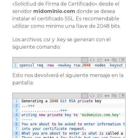
«Solicitud de Firma de Certificado» desde el
servidor
midominio.com
donde se desea
instalar el certificado SSL. Es recomendable
utilizar como minimo una llave de 2048 bits.
Los archivos .csr y .key se generan con el
siguiente comando:
1
openssl 
req
-
new
-
newkey 
rsa
:
2048
-
nodes
-
keyout 
midomi
Esto nos devolverá el siguiente mensaje en la
pantalla:
1
Generating
a
2048
bit 
RSA 
private
key
2
.
.
.
++
+
3
.
.
.
.
.
.
.
.
.
.
.
.
.
.
.
.
.
.
++
+
4
writing 
new
private
key 
to
'midominio.com.key'
5
--
--
-
6
You 
are 
about 
to
be 
asked 
to
enter 
information 
that 
wi
7
into 
your 
certificate 
request
.
8
What 
you 
are 
about 
to
enter 
is
what 
is
called
a
Distin