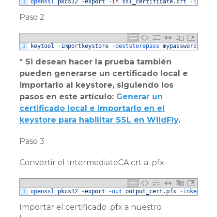
1
openssl 
pkcs12
-
export
-
in
ssl_certificate
.
crt
-
inkey 
m
Paso 2
1
keytool
-
importkeystore
-
deststorepass 
mypassword
-
dest
* Si desean hacer la prueba también
pueden generarse un certificado local e
importarlo al keystore, siguiendo los
pasos en este artículo:
Generar un
certificado local e importarlo en el
keystore para habilitar SSL en WildFly
.
Paso 3
Convertir el IntermediateCA.crt a .pfx
1
openssl 
pkcs12
-
export
-
out 
output_cert
.
pfx
-
inkey 
mido
Importar el certificado .pfx a nuestro