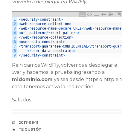
volverlo a desplegar en WildFly
)
1
<
security
-
constraint
>
2
<
web
-
resource
-
collection
>
3
<
web
-
resource
-
name
>
Secure 
URLs
<
/
web
-
resource
-
name
>
4
<
url
-
pattern
>
/
*
<
/
url
-
pattern
>
5
<
/
web
-
resource
-
collection
>
6
<
user
-
data
-
constraint
>
7
<
transport
-
guarantee
>
CONFIDENTIAL
<
/
transport
-
guarantee
>
8
<
/
user
-
data
-
constraint
>
9
<
/
security
-
constraint
>
Reiniciamos WildFly, volvemos a desplegar el
.war y hacemos la prueba ingresando a
midominio.com
ya sea desde https o http en
caso tenemos activa la redirección.
Saludos.
FECHA
2017-06-11
COFFEE
TE GUSTÓ?