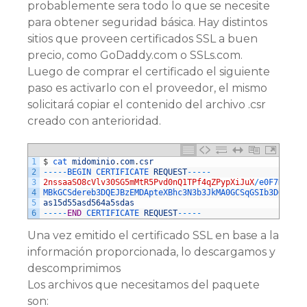
probablemente sera todo lo que se necesite
para obtener seguridad básica. Hay distintos
sitios que proveen certificados SSL a buen
precio, como GoDaddy.com o SSLs.com.
Luego de comprar el certificado el siguiente
paso es activarlo con el proveedor, el mismo
solicitará copiar el contenido del archivo .csr
creado con anterioridad.
1
$
cat 
midominio
.
com
.
csr
2
--
--
-
BEGIN 
CERTIFICATE 
REQUEST
--
--
-
3
2nssaaSO8cVlv30SG5mMtR5Pvd0nQ1TPf4qZPypXiJuX
/
e0F7HwI9Gk
4
MBkGCSdereb3DQEJBzEMDApteXBhc3N3b3JkMA0GCSqGSIb3DQEBCwU
5
as15d55asd564a5sdas
6
--
--
-
END
CERTIFICATE 
REQUEST
--
--
-
Una vez emitido el certificado SSL en base a la
información proporcionada, lo descargamos y
descomprimimos
Los archivos que necesitamos del paquete
son: