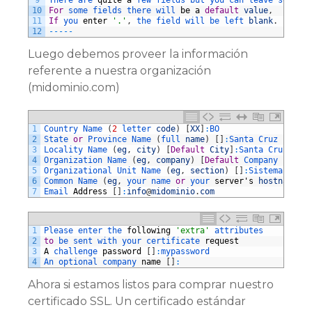
9
There 
are 
quite
a
few 
fields 
but 
you 
can 
leave 
some 
bl
10
For
some 
fields 
there 
will 
be
a
default
value
,
11
If
you 
enter
'.'
,
the 
field 
will 
be 
left 
blank
.
12
--
--
-
Luego debemos proveer la información
referente a nuestra organización
(midominio.com)
1
Country 
Name
(
2
letter 
code
)
[
XX
]
:
BO
2
State 
or
Province 
Name
(
full 
name
)
[
]
:
Santa 
Cruz
3
Locality 
Name
(
eg
,
city
)
[
Default
City
]
:
Santa 
Cruz 
de 
l
4
Organization 
Name
(
eg
,
company
)
[
Default
Company 
Ltd
]
:
M
5
Organizational 
Unit 
Name
(
eg
,
section
)
[
]
:
Sistemas
6
Common 
Name
(
eg
,
your 
name 
or
your 
server
'
s
hostname
)
[
7
Email 
Address
[
]
:
info
@
midominio
.
com
1
Please 
enter 
the 
following
'extra'
attributes
2
to
be 
sent 
with 
your 
certificate 
request
3
A
challenge 
password
[
]
:
mypassword
4
An 
optional 
company 
name
[
]
:
Ahora si estamos listos para comprar nuestro
certificado SSL. Un certificado estándar