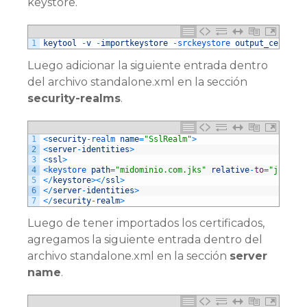
keystore.
1
keytool
-
v
-
importkeystore
-
srckeystore 
output_cert
.
pfx
Luego adicionar la siguiente entrada dentro
del archivo standalone.xml en la sección
security-realms
.
1
<
security
-
realm 
name
=
"SslRealm"
>
2
<
server
-
identities
>
3
<
ssl
>
4
<
keystore 
path
=
"midominio.com.jks"
relative
-
to
=
"jboss.s
5
<
/
keystore
>
<
/
ssl
>
6
<
/
server
-
identities
>
7
<
/
security
-
realm
>
Luego de tener importados los certificados,
agregamos la siguiente entrada dentro del
archivo standalone.xml en la sección
server
name
.