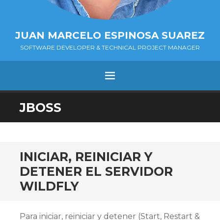
JUAN MARCELO ESPINOSA SUAREZ
SOFTWARE DEVELOPER & TECHNICAL PROJECT MANAGER
MENÚ
SALTAR
JBOSS
AL
CONTENIDO.
INICIAR, REINICIAR Y
DETENER EL SERVIDOR
WILDFLY
Para iniciar, reiniciar y detener (Start, Restart &