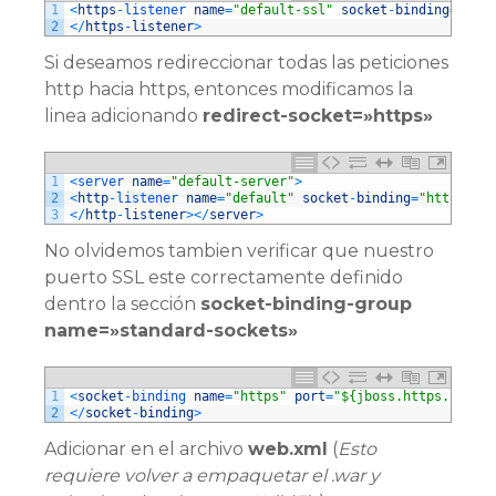
1
<
https
-
listener 
name
=
"default-ssl"
socket
-
binding
=
"http
2
<
/
https
-
listener
>
Si deseamos redireccionar todas las peticiones
http hacia https, entonces modificamos la
linea adicionando
redirect-socket=»https»
1
<
server 
name
=
"default-server"
>
2
<
http
-
listener 
name
=
"default"
socket
-
binding
=
"http"
red
3
<
/
http
-
listener
>
<
/
server
>
No olvidemos tambien verificar que nuestro
puerto SSL este correctamente definido
dentro la sección
socket-binding-group
name=»standard-sockets»
1
<
socket
-
binding 
name
=
"https"
port
=
"${jboss.https.port:4
2
<
/
socket
-
binding
>
Adicionar en el archivo
web.xml
(
Esto
requiere volver a empaquetar el .war y