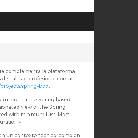
 que complementa la plataforma
s de calidad profesional con un
o/projects/spring-boot
roduction-grade Spring based
nionated view of the Spring
arted with minimum fuss. Most
uration.»
o en un contexto técnico, como en