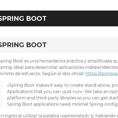
SPRING BOOT
ar
SPRING BOOT
Spring Boot es una herramienta práctica y simplificada
pring, ideal para desarrollar aplicaciones independiente
ínimo de esfuerzo. Según el sitio oficial:
https://spring.i
«Spring Boot makes it easy to create stand-alone, p
Applications that you can «just run». We take an opi
platform and third-party libraries so you can get st
Spring Boot applications need minimal Spring config
n inglés al utilizar la palabra «opinionated» (y habland