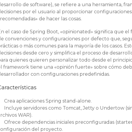
desarrollo de software), se refiere a una herramienta, f
decisiones por el usuario al proporcionar configuracion
«recomendadas» de hacer las cosas.
En el caso de Spring Boot, «opinionated» significa que e
de convenciones y configuraciones por defecto que, segú
prácticas o más comunes para la mayoría de los casos. Es
ecisiones desde cero y simplifica el proceso de desarrol
para quienes quieren personalizar todo desde el princip
el framework tiene una «opinión fuerte» sobre cómo debe
desarrollador con configuraciones predefinidas.
Características
Crea aplicaciones Spring stand-alone.
Incluye servidores como Tomcat, Jetty o Undertow (si
archivos WAR).
Ofrece dependencias iniciales preconfiguradas (starters
configuración del proyecto.