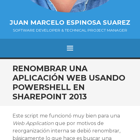
JUAN MARCELO ESPINOSA SUAREZ
SOFTWARE DEVELOPER & TECHNICAL PROJECT MANAGER
MENÚ
SALTAR
RENOMBRAR UNA
AL
APLICACIÓN WEB USANDO
CONTENIDO.
POWERSHELL EN
SHAREPOINT 2013
Este script me funcionó muy bien para una
Web Application
que por motivos de
reorganización interna se debió renombrar,
básicamente lo que hace es buscar una