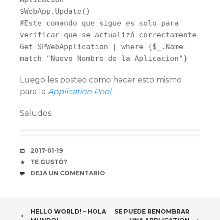
$WebApp.Update()
#Este comando que sigue es solo para
verificar que se actualizó correctamente
Get-SPWebApplication | where {$_.Name -
match "Nuevo Nombre de la Aplicacion"}
Luego les posteo como hacer esto mismo
para la
Application Pool
.
Saludos.
FECHA
2017-01-19
COFFEE
TE GUSTÓ?
COMENTARIOS
DEJA UN COMENTARIO
NAVEGADOR
HELLO WORLD! – HOLA
SE PUEDE RENOMBRAR