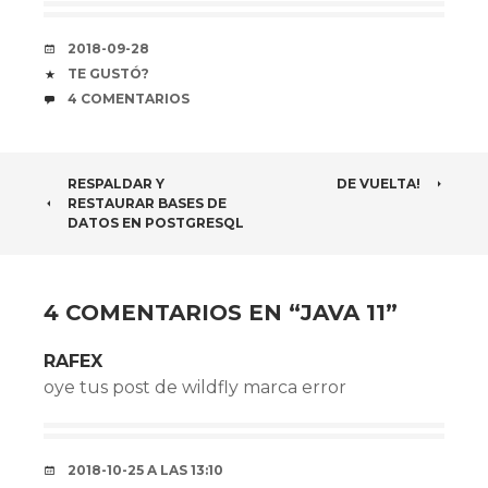
FECHA
2018-09-28
COFFEE
TE GUSTÓ?
COMENTARIOS
4 COMENTARIOS
NAVEGADOR
RESPALDAR Y
DE VUELTA!
RESTAURAR BASES DE
DE
DATOS EN POSTGRESQL
ARTÍCULOS
4 COMENTARIOS EN “
JAVA 11
”
RAFEX
oye tus post de wildfly marca error
2018-10-25 A LAS 13:10