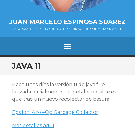
JUAN MARCELO ESPINOSA SUAREZ
SOFTWARE DEVELOPER & TECHNICAL PROJECT MANAGER
MENÚ
SALTAR
JAVA 11
AL
CONTENIDO.
Hace unos días la versión 11 de java fue
lanzada oficialmente, un detalle notable es
que trae un nuevo recolector de basura.
Epsilon: A No-Op Garbage Collector
Mas detalles aquí