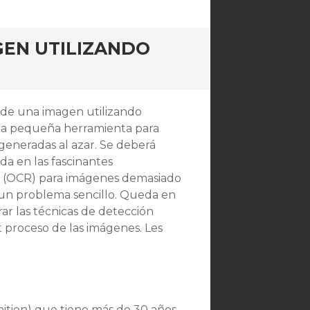
GEN UTILIZANDO
esde una imagen utilizando
a pequeña herramienta para
generadas al azar. Se deberá
a en las fascinantes
s (OCR) para imágenes demasiado
 un problema sencillo. Queda en
rar las técnicas de detección
t proceso de las imágenes. Les
ition) que tiene más de 30 años