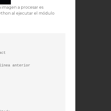
a imagen a procesar es
 python al ejecutar el módulo
ct 

ínea anterior
