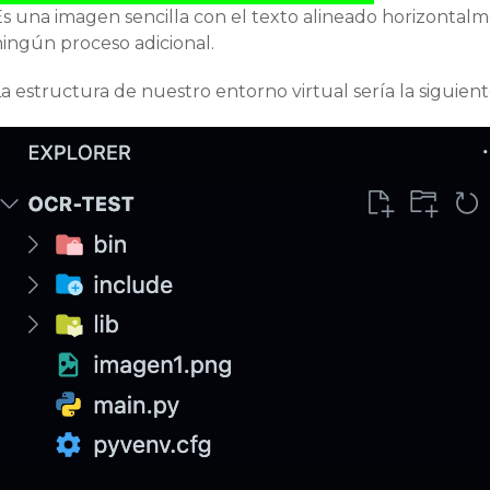
Es una imagen sencilla con el texto alineado horizontal
ningún proceso adicional.
a estructura de nuestro entorno virtual sería la siguient