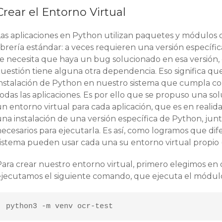
Crear el Entorno Virtual
Las aplicaciones en Python utilizan paquetes y módulos 
ibrería estándar: a veces requieren una versión específic
se necesita que haya un bug solucionado en esa versión, 
uestión tiene alguna otra dependencia. Eso significa que
instalación de Python en nuestro sistema que cumpla co
todas las aplicaciones. Es por ello que se propuso una s
n entorno virtual para cada aplicación, que es en reali
una instalación de una versión específica de Python, jun
necesarios para ejecutarla. Es así, como logramos que di
sistema pueden usar cada una su entorno virtual propio (
Para crear nuestro entorno virtual, primero elegimos en
ejecutamos el siguiente comando, que ejecuta el módu
python3 -m venv ocr-test