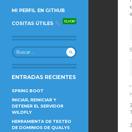
AL
e
MI PERFIL EN GITHUB
CONTENIDO.
CLICK!
COSITAS ÚTILES
Buscar:
S
ENTRADAS RECIENTES
*
SPRING BOOT
o
INICIAR, REINICIAR Y
2
DETENER EL SERVIDOR
WILDFLY
HERRAMIENTA DE TESTEO
DE DOMINIOS DE QUALYS