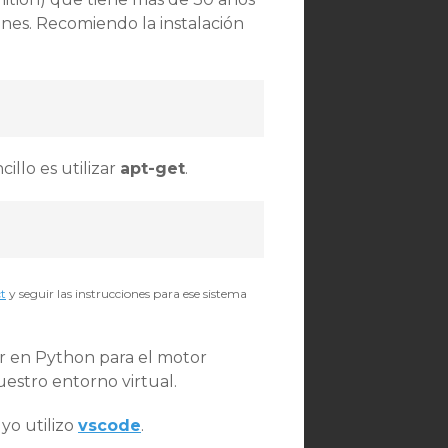
enes. Recomiendo la instalación
illo es utilizar
apt-get
.
ct
y seguir las instrucciones para ese sistema
er en Python para el motor
uestro entorno virtual.
 yo utilizo
vscode
.