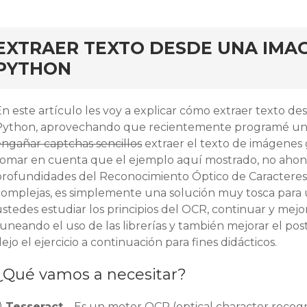
ar
EXTRAER TEXTO DESDE UNA IMA
PYTHON
En este artículo les voy a explicar cómo extraer texto d
Python, aprovechando que recientemente programé un
engañar captchas sencillos
extraer el texto de imágenes 
tomar en cuenta que el ejemplo aquí mostrado, no ahond
profundidades del Reconocimiento Óptico de Caractere
complejas, es simplemente una solución muy tosca para
stedes estudiar los principios del OCR, continuar y mejo
uneando el uso de las librerías y también mejorar el pos
ejo el ejercicio a continuación para fines didácticos.
¿Qué vamos a necesitar?
)
Tesseract
– Es un motor OCR (optical character recogn