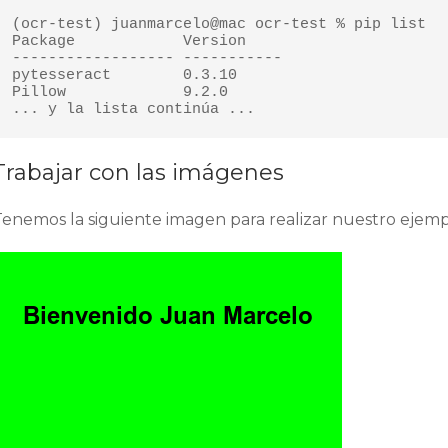
(ocr-test) juanmarcelo@mac ocr-test % pip list

Package            Version

------------------ -----------

pytesseract        0.3.10

Pillow             9.2.0

... y la lista continúa ...
Trabajar con las imágenes
Tenemos la siguiente imagen para realizar nuestro ejemp