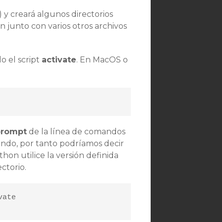
a) y creará algunos directorios
 junto con varios otros archivos
o el script
activate
. En MacOS o
prompt
de la línea de comandos
ando, por tanto podríamos decir
on utilice la versión definida
ctorio.
ate
