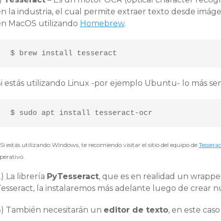
n la industria, el cual permite extraer texto desde imág
en MacOS utilizando
Homebrew
.
 $ brew install tesseract
i estás utilizando Linux -por ejemplo Ubuntu- lo más senc
 $ sudo apt install tesseract-ocr
 Si estás utilizando Windows, te recomiendo visitar el sitio del equipo de
Tessera
perativo.
) La librería
PyTesseract
, que es en realidad un wrapp
Tesseract, la instalaremos más adelante luego de crear n
3) También necesitarán un
editor de texto
, en este caso