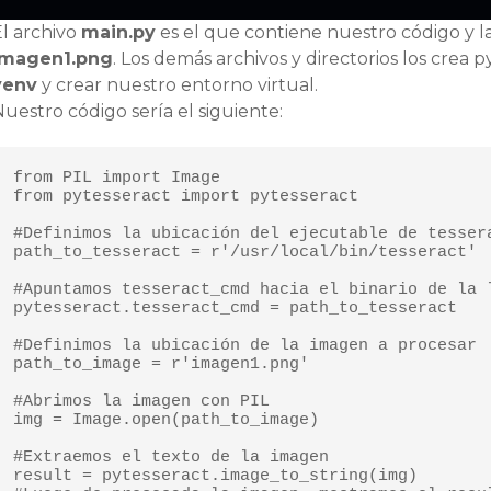
El archivo
main.py
es el que contiene nuestro código y l
imagen1.png
. Los demás archivos y directorios los crea
venv
y crear nuestro entorno virtual.
uestro código sería el siguiente:
from PIL import Image

from pytesseract import pytesseract

#Definimos la ubicación del ejecutable de tessera
path_to_tesseract = r'/usr/local/bin/tesseract'

#Apuntamos tesseract_cmd hacia el binario de la l
pytesseract.tesseract_cmd = path_to_tesseract

#Definimos la ubicación de la imagen a procesar

path_to_image = r'imagen1.png'

#Abrimos la imagen con PIL

img = Image.open(path_to_image)

#Extraemos el texto de la imagen

result = pytesseract.image_to_string(img)
