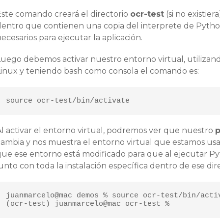
Este comando creará el directorio
ocr-test
(si no existier
dentro que contienen una copia del interprete de Python
ecesarios para ejecutar la aplicación.
Luego debemos activar nuestro entorno virtual, utilizand
Linux y teniendo bash como consola el comando es:
source ocr-test/bin/activate
Al activar el entorno virtual, podremos ver que nuestro
cambia y nos muestra el entorno virtual que estamos us
ue ese entorno está modificado para que al ejecutar Pyth
unto con toda la instalación específica dentro de ese dire
juanmarcelo@mac demos % source ocr-test/bin/activ
(ocr-test) juanmarcelo@mac ocr-test % 