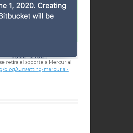
retira el soporte a Mercurial.
rg/blog/sunsetting-mercurial-