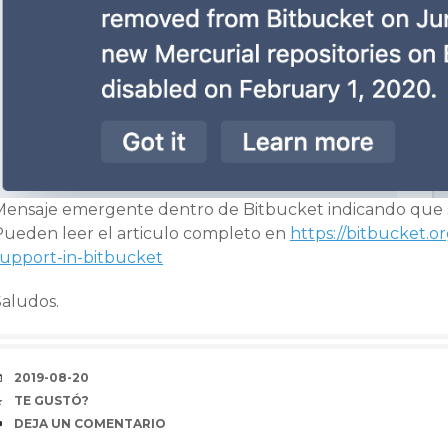
Mensaje emergente dentro de Bitbucket indicando que se 
Pueden leer el articulo completo en
https://bitbucket.o
support-in-bitbucket
Saludos.
FECHA
2019-08-20
COFFEE
TE GUSTÓ?
COMENTARIOS
DEJA UN COMENTARIO