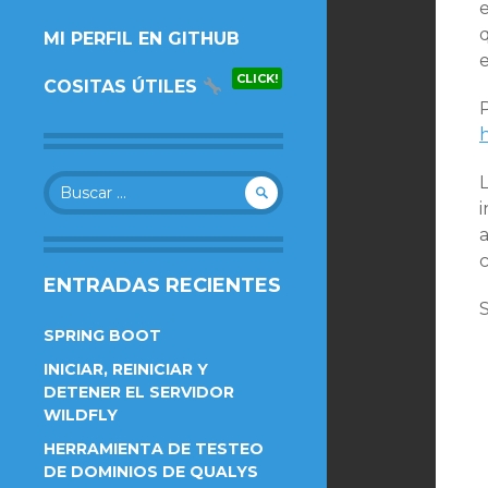
AL
MI PERFIL EN GITHUB
CONTENIDO.
e
CLICK!
COSITAS ÚTILES
P
Buscar:
L
i
c
ENTRADAS RECIENTES
SPRING BOOT
INICIAR, REINICIAR Y
DETENER EL SERVIDOR
WILDFLY
HERRAMIENTA DE TESTEO
DE DOMINIOS DE QUALYS