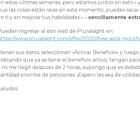
en estas últimas semanas, pero estamos juntos en esto.»
que las cosas están raras en este momento, puedes sacar
n ti y en mejorar tus habilidades.» –
sencillamente extr
ueden ingresar al sitio web de Pluralsight en:
https://www.pluralsight.com/offer/2020/free-april-month
lenan sus datos, seleccionan «Activar Beneficio» y luego
ndicando que ya se tiene el beneficio activo, tengan pacie
a mi me llegó despues de 2 horas, supongo que es debid
antidad enorme de peticiones. ¡Espero les sea de utilidad
Saludos.