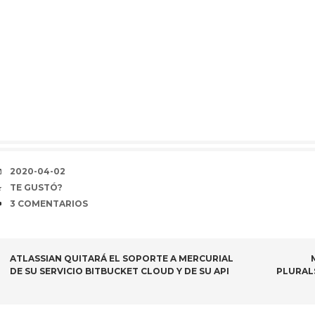
FECHA
2020-04-02
COFFEE
TE GUSTÓ?
COMENTARIOS
3 COMENTARIOS
NAVEGADOR
ATLASSIAN QUITARÁ EL SOPORTE A MERCURIAL
DE SU SERVICIO BITBUCKET CLOUD Y DE SU API
PLURAL
DE