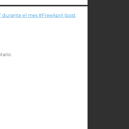
 durante el mes #FreeApril (post
ario.