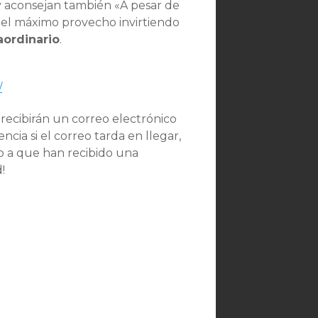
 y aconsejan también «A pesar de
 el máximo provecho invirtiendo
aordinario
.
/
 recibirán un correo electrónico
ncia si el correo tarda en llegar,
o a que han recibido una
!